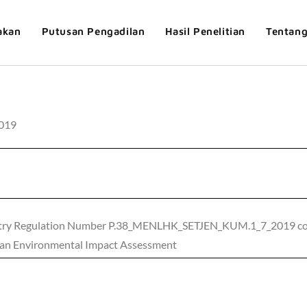
akan
Putusan Pengadilan
Hasil Penelitian
Tentan
019
stry Regulation Number P.38_MENLHK_SETJEN_KUM.1_7_2019 conc
ve an Environmental Impact Assessment