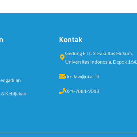
n
Kontak
Gedung F Lt. 3, Fakultas Hukum,
Universitas Indonesia, Depok 16
drc-law@ui.ac.id
engadilan
021-7884-9083
 & Kebijakan